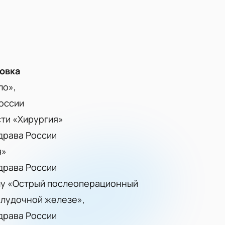
овка
ло»,
оссии
сти «Хирургия»
драва России
я»
драва России
ему «Острый послеоперационный
елудочной железе»,
драва России