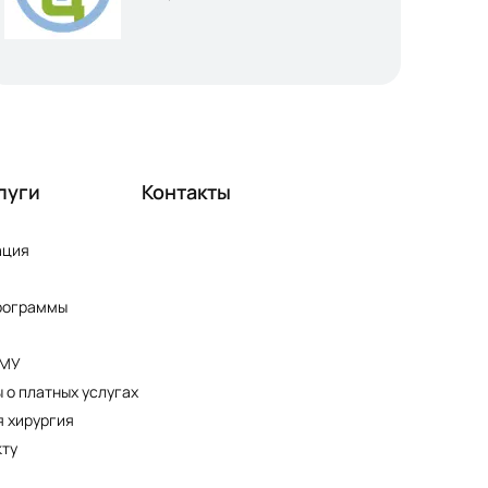
луги
Контакты
ация
рограммы
ПМУ
 о платных услугах
 хирургия
кту