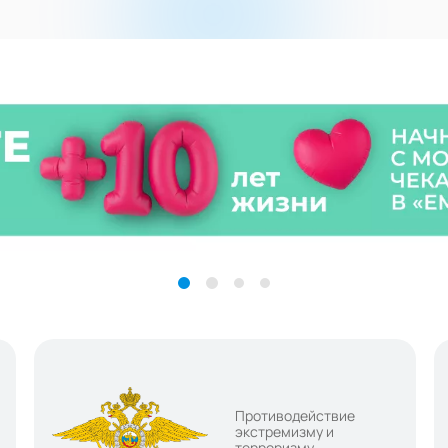
Противодействие
экстремизму и
терроризму