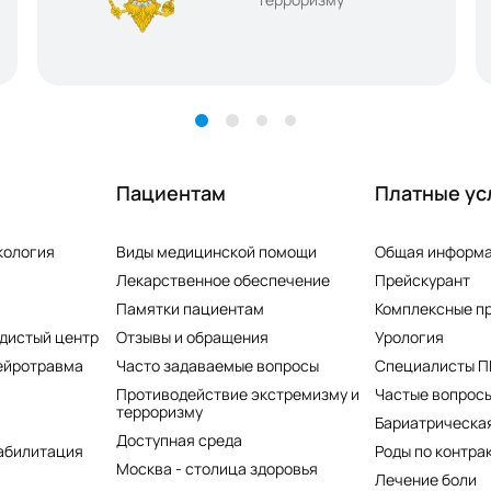
Пациентам
Платные ус
кология
Виды медицинской помощи
Общая информ
Лекарственное обеспечение
Прейскурант
Памятки пациентам
Комплексные п
дистый центр
Отзывы и обращения
Урология
ейротравма
Часто задаваемые вопросы
Специалисты 
Противодействие экстремизму и
Частые вопросы
терроризму
Бариатрическая
Доступная среда
абилитация
Роды по контра
Москва - столица здоровья
Лечение боли