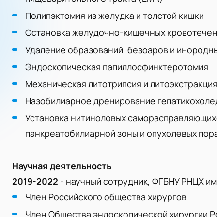
Полипэктомия из желудка и толстой кишки
Остановка желудочно-кишечных кровотечени
Удаление образований, безоаров и инородных
Эндоскопическая папиллосфинктеротомия
Механическая литотрипсия и литоэкстракци
Назобилиарное дренирование гепатикохоле
Установка нитиноловых саморасправляющих
панкреатобилиарной зоны и опухолевых пор
Научная деятельность
2019-2022
- научный сотрудник, ФГБНУ РНЦХ им. 
Член Российского общества хирургов
Член Общества эндоскопической хирургии Ро