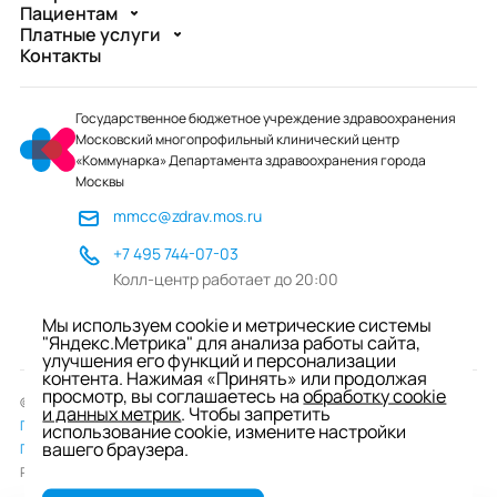
Пациентам
Платные услуги
Контакты
Государственное бюджетное учреждение здравоохранения
Московский многопрофильный клинический центр
«Коммунарка» Департамента здравоохранения города
Москвы
mmcc@zdrav.mos.ru
+7 495 744-07-03
Колл-центр работает до 20:00
ул. Сосенский Стан, д. 8, п. Коммунарка
Мы используем cookie и метрические системы
вн.тер.г. поселение Сосенское, Москва
"Яндекс.Метрика" для анализа работы сайта,
улучшения его функций и персонализации
контента. Нажимая «Принять» или продолжая
просмотр, вы соглашаетесь на
обработку cookie
© 2026 ГБУЗ «ММКЦ «Коммунарка» ДЗМ»
и данных метрик
. Чтобы запретить
Пользовательское соглашение
использование cookie, измените настройки
вашего браузера.
Политика обработки персональных данных
Разработка сайта —
студия «Сибирикс»