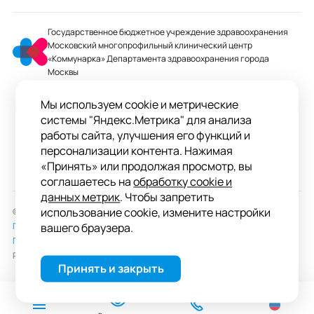
Государственное бюджетное учреждение здравоохранения
Московский многопрофильный клинический центр
«Коммунарка» Департамента здравоохранения города
Москвы
mmcc@zdrav.mos.ru
Мы используем cookie и метрические
+7 495 744-07-03
системы "Яндекс.Метрика" для анализа
Колл-центр работает до 20:00
работы сайта, улучшения его функций и
персонализации контента. Нажимая
ул. Сосенский Стан, д. 8, п. Коммунарка
«Принять» или продолжая просмотр, вы
вн.тер.г. поселение Сосенское, Москва
соглашаетесь на
обработку cookie и
данных метрик
. Чтобы запретить
использование cookie, измените настройки
© 2026 ГБУЗ «ММКЦ «Коммунарка» ДЗМ»
Пользовательское соглашение
вашего браузера.
Политика обработки персональных данных
Разработка сайта —
студия «Сибирикс»
Принять и закрыть