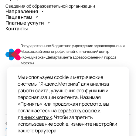
Сведения об образовательной организации
Направления
Пациентам
Платные услуги
Контакты
Государственное бюджетное учреждение здравоохранения
Московский многопрофильный клинический центр
«Коммунарка» Департамента здравоохранения города
Москвы
mmcc@zdrav.mos.ru
Мы используем cookie и метрические
+7 495 744-07-03
системы "Яндекс.Метрика" для анализа
Колл-центр работает до 20:00
работы сайта, улучшения его функций и
персонализации контента. Нажимая
ул. Сосенский Стан, д. 8, п. Коммунарка
«Принять» или продолжая просмотр, вы
вн.тер.г. поселение Сосенское, Москва
соглашаетесь на
обработку cookie и
данных метрик
. Чтобы запретить
использование cookie, измените настройки
© 2026 ГБУЗ «ММКЦ «Коммунарка» ДЗМ»
Пользовательское соглашение
вашего браузера.