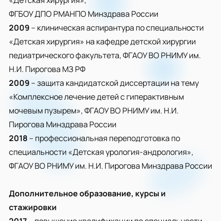
«Детская хирургия»,
ФГБОУ ДПО РМАНПО Минздрава России
2009
– клиническая аспирантура по специальности
«Детская хирургия» на кафедре детской хирургии
педиатрического факультета, ФГАОУ ВО РНИМУ им.
Н.И. Пирогова МЗ РФ
2009
– защита кандидатской диссертации на тему
«Комплексное лечение детей с гиперактивным
мочевым пузырем», ФГАОУ ВО РНИМУ им. Н.И.
Пирогова Минздрава России
2018
– профессиональная переподготовка по
специальности «Детская урология-андрология»,
ФГАОУ ВО РНИМУ им. Н.И. Пирогова Минздрава России
Дополнительное образование, курсы и
стажировки