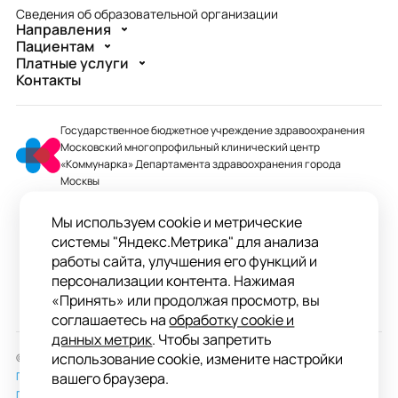
Сведения об образовательной организации
Направления
Пациентам
Платные услуги
Контакты
Государственное бюджетное учреждение здравоохранения
Московский многопрофильный клинический центр
«Коммунарка» Департамента здравоохранения города
Москвы
mmcc@zdrav.mos.ru
Мы используем cookie и метрические
+7 495 744-07-03
системы "Яндекс.Метрика" для анализа
Колл-центр работает до 20:00
работы сайта, улучшения его функций и
персонализации контента. Нажимая
ул. Сосенский Стан, д. 8, п. Коммунарка
«Принять» или продолжая просмотр, вы
вн.тер.г. поселение Сосенское, Москва
соглашаетесь на
обработку cookie и
данных метрик
. Чтобы запретить
использование cookie, измените настройки
© 2026 ГБУЗ «ММКЦ «Коммунарка» ДЗМ»
Пользовательское соглашение
вашего браузера.
Политика обработки персональных данных