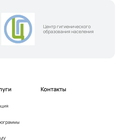
Центр гигиенического
образования населения
луги
Контакты
ация
рограммы
ПМУ