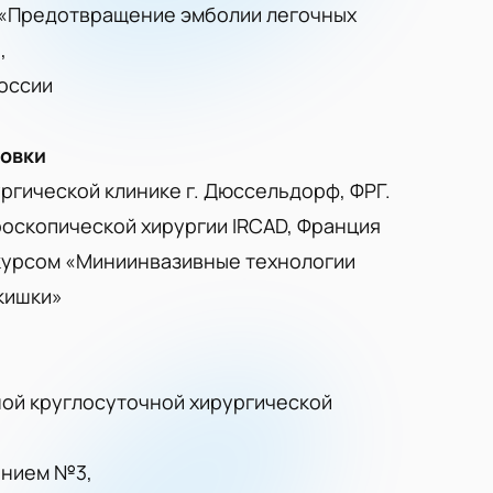
у «Предотвращение эмболии легочных
,
оссии
ровки
ргической клинике г. Дюссельдорф, ФРГ.
роскопической хирургии IRCAD, Франция
курсом «Миниинвазивные технологии
кишки»
ной круглосуточной хирургической
ением №3,