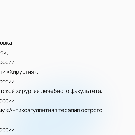
овка
о»,
оссии
ти «Хирургия»,
оссии
тской хирургии лечебного факультета,
оссии
му «Антикоагулянтная терапия острого
оссии