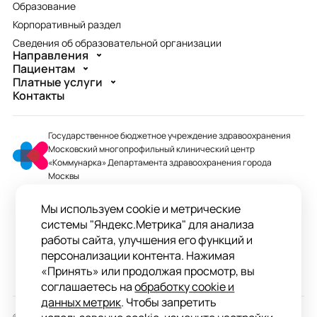
Образование
Корпоративный раздел
Сведения об образовательной организации
Направления
Пациентам
Платные услуги
Контакты
Государственное бюджетное учреждение здравоохранения
Московский многопрофильный клинический центр
«Коммунарка» Департамента здравоохранения города
Москвы
mmcc@zdrav.mos.ru
Мы используем cookie и метрические
+7 495 744-07-03
системы "Яндекс.Метрика" для анализа
Колл-центр работает до 20:00
работы сайта, улучшения его функций и
персонализации контента. Нажимая
ул. Сосенский Стан, д. 8, п. Коммунарка
«Принять» или продолжая просмотр, вы
вн.тер.г. поселение Сосенское, Москва
соглашаетесь на
обработку cookie и
данных метрик
. Чтобы запретить
© 2026 ГБУЗ «ММКЦ «Коммунарка» ДЗМ»