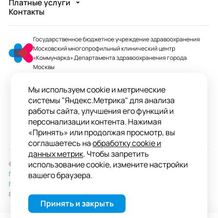
Платные услуги
Контакты
Государственное бюджетное учреждение здравоохранения
Московский многопрофильный клинический центр
«Коммунарка» Департамента здравоохранения города
Москвы
mmcc@zdrav.mos.ru
Мы используем cookie и метрические
+7 495 744-07-03
системы "Яндекс.Метрика" для анализа
Колл-центр работает до 20:00
работы сайта, улучшения его функций и
персонализации контента. Нажимая
ул. Сосенский Стан, д. 8, п. Коммунарка
«Принять» или продолжая просмотр, вы
вн.тер.г. поселение Сосенское, Москва
соглашаетесь на
обработку cookie и
данных метрик
. Чтобы запретить
использование cookie, измените настройки
© 2026 ГБУЗ «ММКЦ «Коммунарка» ДЗМ»
Пользовательское соглашение
вашего браузера.
Политика обработки персональных данных
Разработка сайта —
студия «Сибирикс»
Принять и закрыть