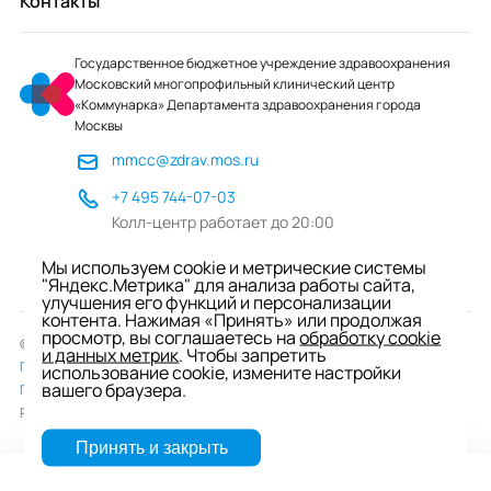
Контакты
Государственное бюджетное учреждение здравоохранения
Московский многопрофильный клинический центр
«Коммунарка» Департамента здравоохранения города
Москвы
mmcc@zdrav.mos.ru
+7 495 744-07-03
Колл-центр работает до 20:00
ул. Сосенский Стан, д. 8, п. Коммунарка
Мы используем cookie и метрические системы
вн.тер.г. поселение Сосенское, Москва
"Яндекс.Метрика" для анализа работы сайта,
улучшения его функций и персонализации
контента. Нажимая «Принять» или продолжая
просмотр, вы соглашаетесь на
обработку cookie
© 2026 ГБУЗ «ММКЦ «Коммунарка» ДЗМ»
и данных метрик
. Чтобы запретить
Пользовательское соглашение
использование cookie, измените настройки
вашего браузера.
Политика обработки персональных данных
Разработка сайта —
студия «Сибирикс»
Принять и закрыть