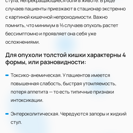
стула, непрекращающиеся боли в животе. В ряде
случаев пациенты приезжают в стационар экстренно
с картиной кишечной непроходимости. Важно
помнить, что минимум в ⅓ случаев опухоль растет
бессимптомно и проявляет она себя уже
осложнениями.
Для опухоли толстой кишки характерны 4
формы, или разновидности:
Токсико-анемическая. У пациентов имеется
повышенная слабость, быстрая утомляемость,
потеря аппетита — то есть типичные признаки
интоксикации.
Энтероколитическая. Чередуются запоры и жидкий
стул.