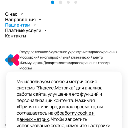
О нас
Направления
Пациентам
Платные услуги
Контакты
Государственное бюджетное учреждение здравоохранения
Московский многопрофильный клинический центр
«Коммунарка» Департамента здравоохранения города
Москвы
mmcc@zdrav.mos.ru
Мы используем cookie и метрические
+7 495 744-07-03
системы "Яндекс.Метрика" для анализа
Колл-центр работает до 20:00
работы сайта, улучшения его функций и
персонализации контента. Нажимая
ул. Сосенский Стан, д. 8, п. Коммунарка
«Принять» или продолжая просмотр, вы
вн.тер.г. поселение Сосенское, Москва
соглашаетесь на
обработку cookie и
данных метрик
. Чтобы запретить
использование cookie, измените настройки
© 2026 ГБУЗ «ММКЦ «Коммунарка» ДЗМ»