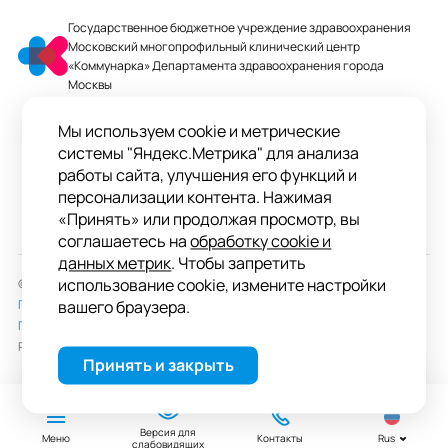
Государственное бюджетное учреждение здравоохранения
Московский многопрофильный клинический центр
«Коммунарка» Департамента здравоохранения города
Москвы
mmcc@zdrav.mos.ru
Мы используем cookie и метрические
+7 495 744-07-03
системы "Яндекс.Метрика" для анализа
Колл-центр работает до 20:00
работы сайта, улучшения его функций и
персонализации контента. Нажимая
ул. Сосенский Стан, д. 8, п. Коммунарка
«Принять» или продолжая просмотр, вы
вн.тер.г. поселение Сосенское, Москва
соглашаетесь на
обработку cookie и
данных метрик
. Чтобы запретить
использование cookie, измените настройки
© 2026 ГБУЗ «ММКЦ «Коммунарка» ДЗМ»
Пользовательское соглашение
вашего браузера.
Политика обработки персональных данных
Разработка сайта —
студия «Сибирикс»
Принять и закрыть
Версия для
Меню
Контакты
Rus
слабовидящих