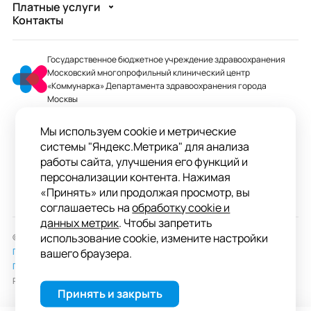
Платные услуги
Контакты
Государственное бюджетное учреждение здравоохранения
Московский многопрофильный клинический центр
«Коммунарка» Департамента здравоохранения города
Москвы
mmcc@zdrav.mos.ru
Мы используем cookie и метрические
+7 495 744-07-03
системы "Яндекс.Метрика" для анализа
Колл-центр работает до 20:00
работы сайта, улучшения его функций и
персонализации контента. Нажимая
ул. Сосенский Стан, д. 8, п. Коммунарка
«Принять» или продолжая просмотр, вы
вн.тер.г. поселение Сосенское, Москва
соглашаетесь на
обработку cookie и
данных метрик
. Чтобы запретить
использование cookie, измените настройки
© 2026 ГБУЗ «ММКЦ «Коммунарка» ДЗМ»
Пользовательское соглашение
вашего браузера.
Политика обработки персональных данных
Разработка сайта —
студия «Сибирикс»
Принять и закрыть