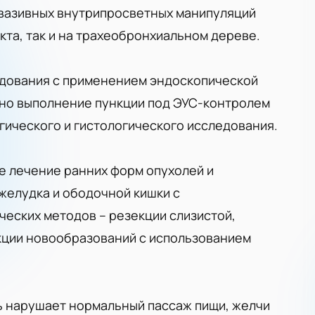
вазивных внутрипросветных манипуляций
кта, так и на трахеобронхиальном дереве.
едования с применением эндоскопической
жно выполнение пункции под ЭУС-контролем
гического и гистологического исследования.
е лечение ранних форм опухолей и
желудка и ободочной кишки с
еских методов – резекции слизистой,
укции новообразований с использованием
ь нарушает нормальный пассаж пищи, желчи