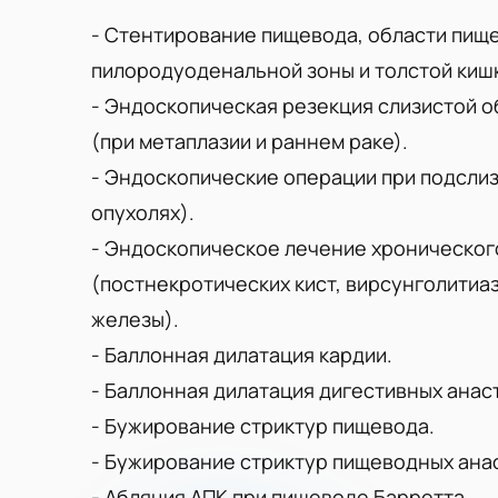
- Стентирование пищевода, области пищ
пилородуоденальной зоны и толстой кишк
- Эндоскопическая резекция слизистой о
(при метаплазии и раннем раке).
- Эндоскопические операции при подсли
опухолях).
- Эндоскопическое лечение хронического
(постнекротических кист, вирсунголитиа
железы).
- Баллонная дилатация кардии.
- Баллонная дилатация дигестивных анас
- Бужирование стриктур пищевода.
- Бужирование стриктур пищеводных ана
- Абляция АПК при пищеводе Барретта.