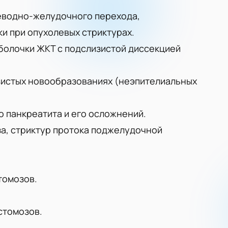
еводно-желудочного перехода,
и при опухолевых стриктурах.
болочки ЖКТ с подслизистой диссекцией
зистых новообразованиях (неэпителиальных
 панкреатита и его осложнений.
за, стриктур протока поджелудочной
томозов.
стомозов.