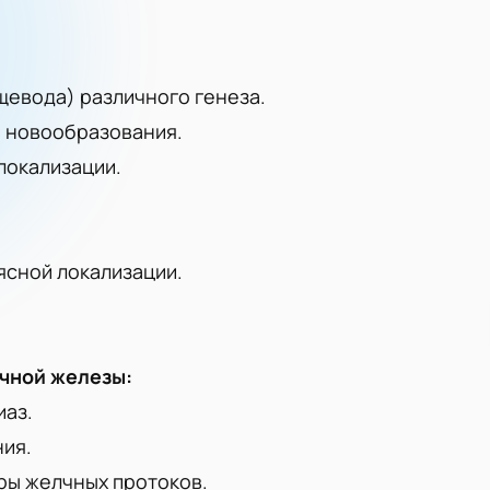
щевода) различного генеза.
 новообразования.
локализации.
сной локализации.
чной железы:
иаз.
ния.
ры желчных протоков.