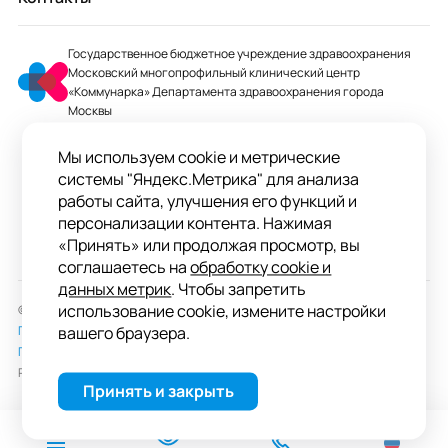
Государственное бюджетное учреждение здравоохранения
Московский многопрофильный клинический центр
«Коммунарка» Департамента здравоохранения города
Москвы
mmcc@zdrav.mos.ru
Мы используем cookie и метрические
+7 495 744-07-03
системы "Яндекс.Метрика" для анализа
Колл-центр работает до 20:00
работы сайта, улучшения его функций и
персонализации контента. Нажимая
ул. Сосенский Стан, д. 8, п. Коммунарка
«Принять» или продолжая просмотр, вы
вн.тер.г. поселение Сосенское, Москва
соглашаетесь на
обработку cookie и
данных метрик
. Чтобы запретить
использование cookie, измените настройки
© 2026 ГБУЗ «ММКЦ «Коммунарка» ДЗМ»
Пользовательское соглашение
вашего браузера.
Политика обработки персональных данных
Разработка сайта —
студия «Сибирикс»
Принять и закрыть