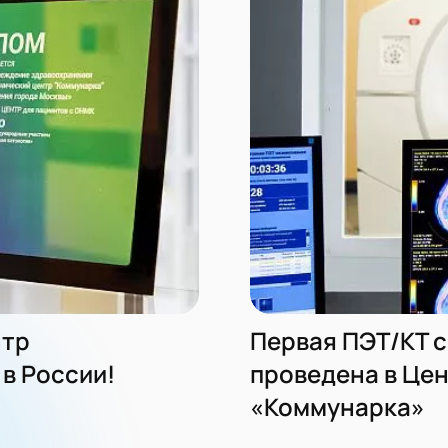
нтр
Первая ПЭТ/КТ 
в России!
проведена в Це
«Коммунарка»