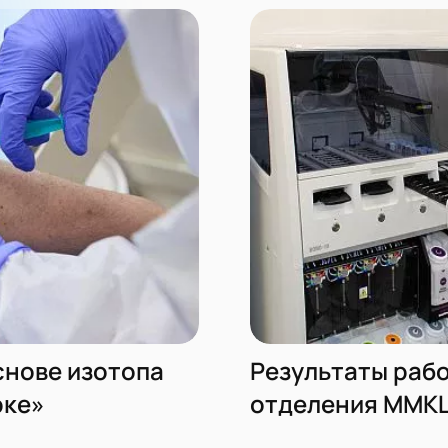
снове изотопа
Результаты раб
рке»
отделения ММК