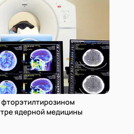
с фторэтилтирозином
нтре ядерной медицины