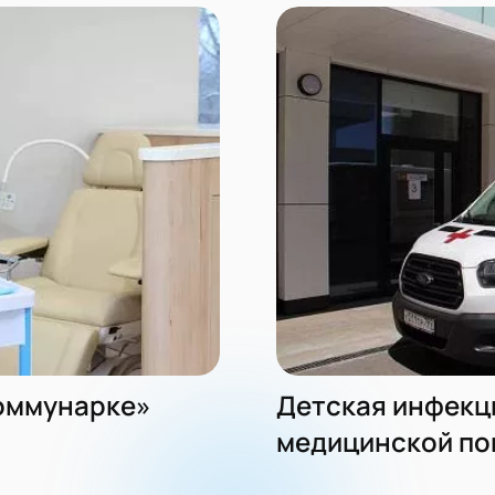
оммунарке»
Детская инфекци
медицинской п