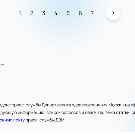
1
2
3
4
5
6
7
m:
адрес пресс-службы Департамента здравоохранения Москвы на оф
едующую информацию: список вопросов и dead-line; тема статьи, 
онную почту
пресс-службы ДЗМ.