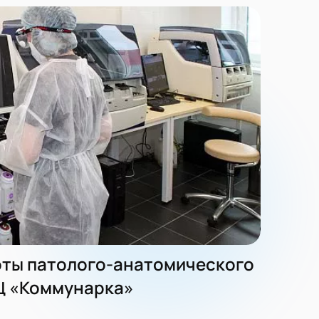
оты патолого-анатомического
Ц «Коммунарка»