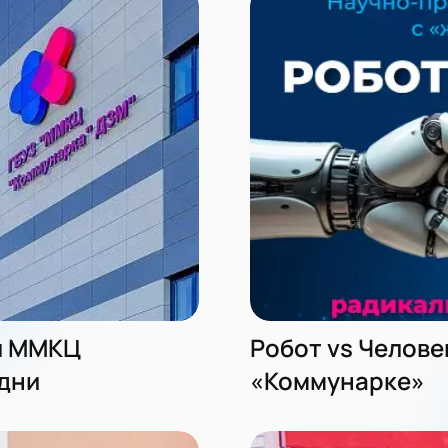
й ММКЦ
Робот vs Челове
дни
«Коммунарке»