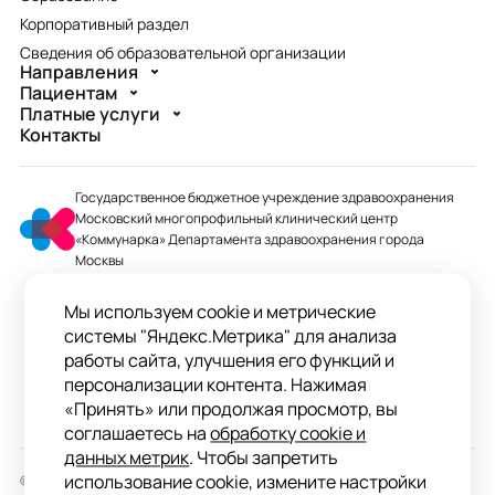
Корпоративный раздел
Сведения об образовательной организации
Направления
Пациентам
Платные услуги
Контакты
Государственное бюджетное учреждение здравоохранения
Московский многопрофильный клинический центр
«Коммунарка» Департамента здравоохранения города
Москвы
mmcc@zdrav.mos.ru
Мы используем cookie и метрические
+7 495 744-07-03
системы "Яндекс.Метрика" для анализа
Колл-центр работает до 20:00
работы сайта, улучшения его функций и
персонализации контента. Нажимая
ул. Сосенский Стан, д. 8, п. Коммунарка
«Принять» или продолжая просмотр, вы
вн.тер.г. поселение Сосенское, Москва
соглашаетесь на
обработку cookie и
данных метрик
. Чтобы запретить
использование cookie, измените настройки
© 2026 ГБУЗ «ММКЦ «Коммунарка» ДЗМ»