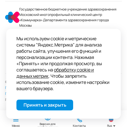
Государственное бюджетное учреждение здравоохранения
Московский многопрофильный клинический центр
«Коммунарка» Департамента здравоохранения города
Москвы
mmcc@zdrav.mos.ru
Мы используем cookie и метрические
+7 495 744-07-03
системы "Яндекс.Метрика" для анализа
Колл-центр работает до 20:00
работы сайта, улучшения его функций и
персонализации контента. Нажимая
ул. Сосенский Стан, д. 8, п. Коммунарка
«Принять» или продолжая просмотр, вы
вн.тер.г. поселение Сосенское, Москва
соглашаетесь на
обработку cookie и
данных метрик
. Чтобы запретить
использование cookie, измените настройки
© 2026 ГБУЗ «ММКЦ «Коммунарка» ДЗМ»
Пользовательское соглашение
вашего браузера.
Политика обработки персональных данных
Разработка сайта —
студия «Сибирикс»
Принять и закрыть
Версия для
Меню
Контакты
Rus