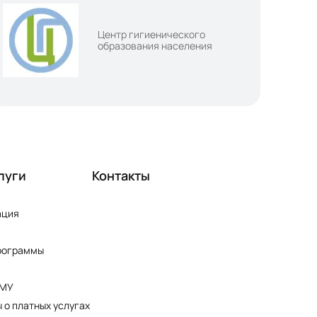
Центр гигиенического
образования населения
луги
Контакты
ация
рограммы
ПМУ
 о платных услугах