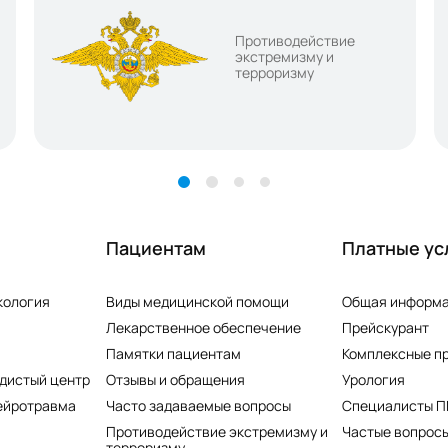
Противодействие
экстремизму и
терроризму
Пациентам
Платные ус
кология
Виды медицинской помощи
Общая информ
Лекарственное обеспечение
Прейскурант
Памятки пациентам
Комплексные п
дистый центр
Отзывы и обращения
Урология
ейротравма
Часто задаваемые вопросы
Специалисты 
Противодействие экстремизму и
Частые вопросы
терроризму