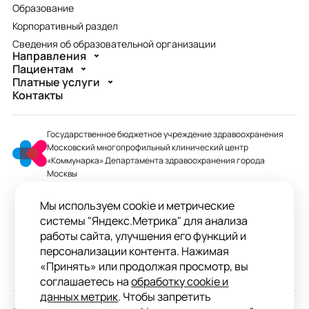
Образование
Корпоративный раздел
Сведения об образовательной организации
Направления
Пациентам
Платные услуги
Контакты
Государственное бюджетное учреждение здравоохранения
Московский многопрофильный клинический центр
«Коммунарка» Департамента здравоохранения города
Москвы
mmcc@zdrav.mos.ru
Мы используем cookie и метрические
+7 495 744-07-03
системы "Яндекс.Метрика" для анализа
Колл-центр работает до 20:00
работы сайта, улучшения его функций и
персонализации контента. Нажимая
ул. Сосенский Стан, д. 8, п. Коммунарка
«Принять» или продолжая просмотр, вы
вн.тер.г. поселение Сосенское, Москва
соглашаетесь на
обработку cookie и
данных метрик
. Чтобы запретить