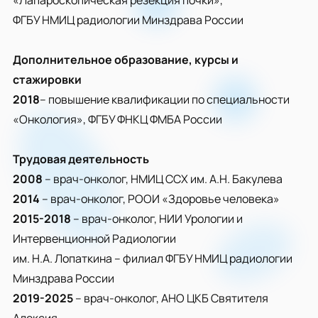
«Лапароскопическая резекция почки»,
ФГБУ НМИЦ радиологии Минздрава России
Дополнительное образование, курсы и
стажировки
2018
– повышение квалификации по специальности
«Онкология», ФГБУ ФНКЦ ФМБА России
Трудовая деятельность
2008
– врач-онколог, НМИЦ ССХ им. А.Н. Бакулева
2014
– врач-онколог, РООИ «Здоровье человека»
2015-2018
– врач-онколог, НИИ Урологии и
Интервенционной Радиологии
им. Н.А. Лопаткина – филиал ФГБУ НМИЦ радиологии
Минздрава России
2019-2025
– врач-онколог, АНО ЦКБ Святителя