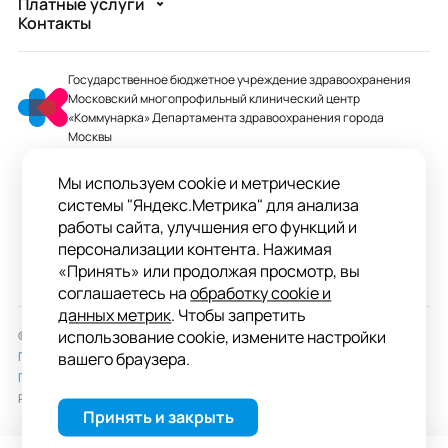
Платные услуги
Контакты
Государственное бюджетное учреждение здравоохранения
Московский многопрофильный клинический центр
«Коммунарка» Департамента здравоохранения города
Москвы
mmcc@zdrav.mos.ru
Мы используем cookie и метрические
+7 495 744-07-03
системы "Яндекс.Метрика" для анализа
Колл-центр работает до 20:00
работы сайта, улучшения его функций и
персонализации контента. Нажимая
ул. Сосенский Стан, д. 8, п. Коммунарка
«Принять» или продолжая просмотр, вы
вн.тер.г. поселение Сосенское, Москва
соглашаетесь на
обработку cookie и
данных метрик
. Чтобы запретить
использование cookie, измените настройки
© 2026 ГБУЗ «ММКЦ «Коммунарка» ДЗМ»
Пользовательское соглашение
вашего браузера.
Политика обработки персональных данных
Разработка сайта —
студия «Сибирикс»
Принять и закрыть