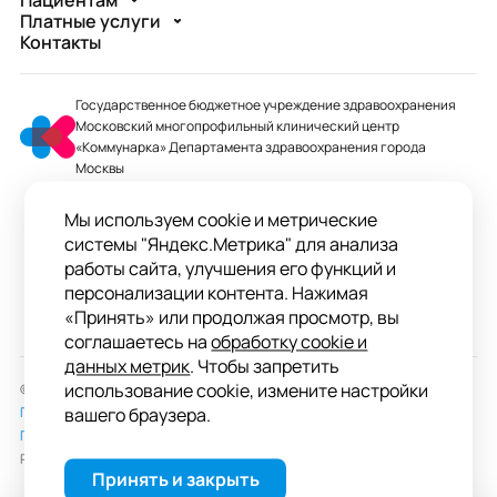
Пациентам
Платные услуги
Контакты
Государственное бюджетное учреждение здравоохранения
Московский многопрофильный клинический центр
«Коммунарка» Департамента здравоохранения города
Москвы
mmcc@zdrav.mos.ru
Мы используем cookie и метрические
+7 495 744-07-03
системы "Яндекс.Метрика" для анализа
Колл-центр работает до 20:00
работы сайта, улучшения его функций и
персонализации контента. Нажимая
ул. Сосенский Стан, д. 8, п. Коммунарка
«Принять» или продолжая просмотр, вы
вн.тер.г. поселение Сосенское, Москва
соглашаетесь на
обработку cookie и
данных метрик
. Чтобы запретить
использование cookie, измените настройки
© 2026 ГБУЗ «ММКЦ «Коммунарка» ДЗМ»
Пользовательское соглашение
вашего браузера.
Политика обработки персональных данных
Разработка сайта —
студия «Сибирикс»
Принять и закрыть