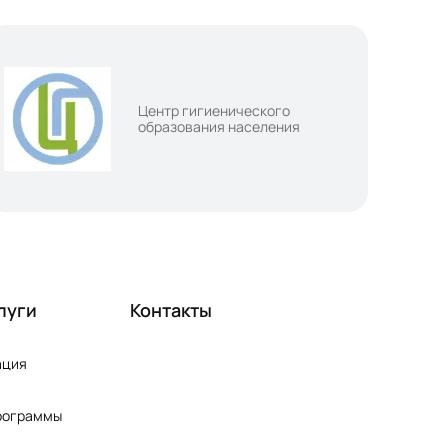
Центр гигиенического
образования населения
луги
Контакты
ация
рограммы