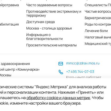
ейротравма
Часто задаваемые вопросы
Специалисты 
Противодействие экстремизму и
Частые вопросы
терроризму
Бариатрическая
Доступная среда
абилитация
Роды по контра
Москва - столица здоровья
Лечение боли
Информация о
Налоговый выч
благотворительности
Медицинский т
Просветительские материалы
mmcc@zdrav.mos.ru
 здравоохранения
ий центр «Коммунарка»
+7 495 744-07-03
Москвы
Колл-центр работает
до 20:00
рические системы "Яндекс.Метрика" для анализа работы
ий и персонализации контента. Нажимая «Принять» или
глашаетесь на
обработку cookie и данных метрик
. Чтобы
вательское соглашение
Политика обработки персональных д
okie, измените настройки вашего браузера.