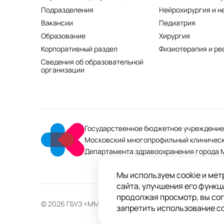
Подразделения
Нейрохирургия и н
Вакансии
Педиатрия
Образование
Хирургия
Корпоративный раздел
Физиотерапия и ре
Сведения об образовательной
организации
Государственное бюджетное учреждение
Московский многопрофильный клиническ
Департамента здравоохранения города 
Мы используем cookie и мет
сайта, улучшения его функц
продолжая просмотр, вы со
© 2026 ГБУЗ «ММКЦ «Коммунарка» ДЗМ»
Пользо
запретить использование co