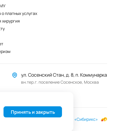
ПМУ
 о платных услугах
 хирургия
кту
ет
уризм
ул. Сосенский Стан, д. 8, п. Коммунарка
вн.тер.г. поселение Сосенское, Москва
Принять и закрыть
анных
Разработка сайта —
студия «Сибирикс»