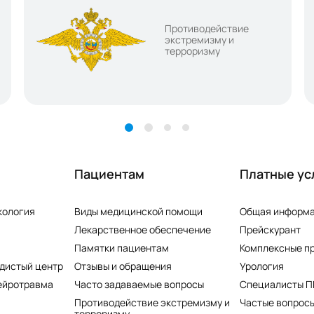
Противодействие
экстремизму и
терроризму
Пациентам
Платные ус
кология
Виды медицинской помощи
Общая информ
Лекарственное обеспечение
Прейскурант
Памятки пациентам
Комплексные п
дистый центр
Отзывы и обращения
Урология
ейротравма
Часто задаваемые вопросы
Специалисты 
Противодействие экстремизму и
Частые вопросы
терроризму