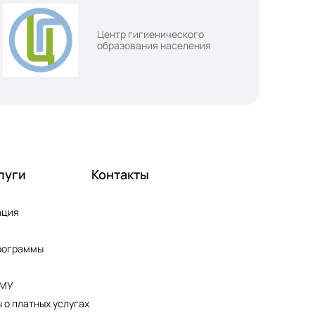
Центр гигиенического
образования населения
луги
Контакты
ация
рограммы
ПМУ
 о платных услугах