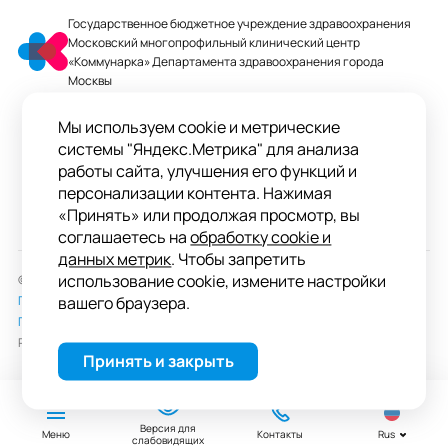
Государственное бюджетное учреждение здравоохранения
Московский многопрофильный клинический центр
«Коммунарка» Департамента здравоохранения города
Москвы
mmcc@zdrav.mos.ru
Мы используем cookie и метрические
+7 495 744-07-03
системы "Яндекс.Метрика" для анализа
Колл-центр работает до 20:00
работы сайта, улучшения его функций и
персонализации контента. Нажимая
ул. Сосенский Стан, д. 8, п. Коммунарка
«Принять» или продолжая просмотр, вы
вн.тер.г. поселение Сосенское, Москва
соглашаетесь на
обработку cookie и
данных метрик
. Чтобы запретить
использование cookie, измените настройки
© 2026 ГБУЗ «ММКЦ «Коммунарка» ДЗМ»
Пользовательское соглашение
вашего браузера.
Политика обработки персональных данных
Разработка сайта —
студия «Сибирикс»
Принять и закрыть
Версия для
Меню
Контакты
Rus
слабовидящих