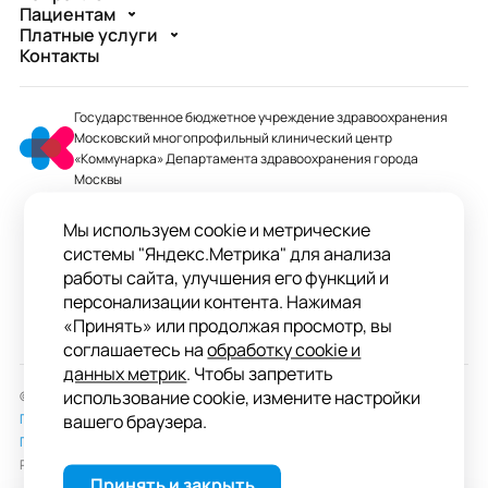
Пациентам
Платные услуги
Контакты
Государственное бюджетное учреждение здравоохранения
Московский многопрофильный клинический центр
«Коммунарка» Департамента здравоохранения города
Москвы
mmcc@zdrav.mos.ru
Мы используем cookie и метрические
+7 495 744-07-03
системы "Яндекс.Метрика" для анализа
Колл-центр работает до 20:00
работы сайта, улучшения его функций и
персонализации контента. Нажимая
ул. Сосенский Стан, д. 8, п. Коммунарка
«Принять» или продолжая просмотр, вы
вн.тер.г. поселение Сосенское, Москва
соглашаетесь на
обработку cookie и
данных метрик
. Чтобы запретить
использование cookie, измените настройки
© 2026 ГБУЗ «ММКЦ «Коммунарка» ДЗМ»
Пользовательское соглашение
вашего браузера.
Политика обработки персональных данных
Разработка сайта —
студия «Сибирикс»
Принять и закрыть