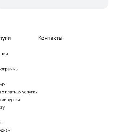
луги
Контакты
ация
рограммы
ПМУ
 о платных услугах
 хирургия
кту
ет
уризм