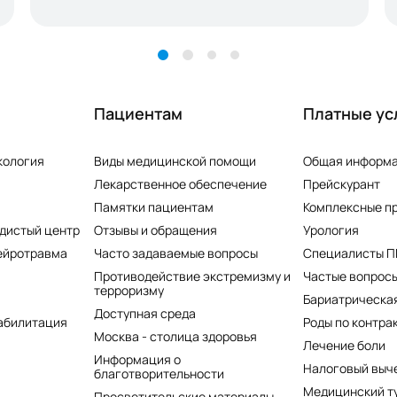
Пациентам
Платные ус
кология
Виды медицинской помощи
Общая информ
Лекарственное обеспечение
Прейскурант
Памятки пациентам
Комплексные п
дистый центр
Отзывы и обращения
Урология
ейротравма
Часто задаваемые вопросы
Специалисты 
Противодействие экстремизму и
Частые вопросы
терроризму
Бариатрическая
Доступная среда
абилитация
Роды по контра
Москва - столица здоровья
Лечение боли
Информация о
Налоговый выч
благотворительности
Медицинский т
Просветительские материалы