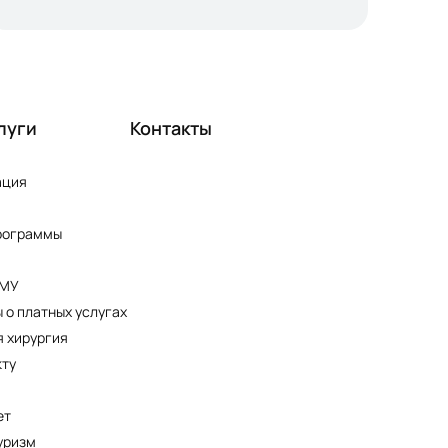
луги
Контакты
ация
рограммы
ПМУ
 о платных услугах
 хирургия
кту
ет
уризм