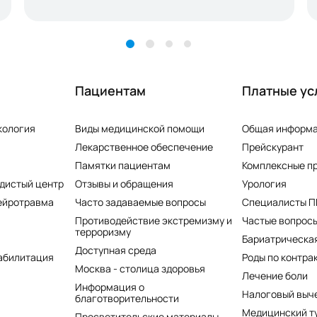
Пациентам
Платные ус
кология
Виды медицинской помощи
Общая информ
Лекарственное обеспечение
Прейскурант
Памятки пациентам
Комплексные п
дистый центр
Отзывы и обращения
Урология
ейротравма
Часто задаваемые вопросы
Специалисты 
Противодействие экстремизму и
Частые вопросы
терроризму
Бариатрическая
Доступная среда
абилитация
Роды по контра
Москва - столица здоровья
Лечение боли
Информация о
Налоговый выч
благотворительности
Медицинский т
Просветительские материалы