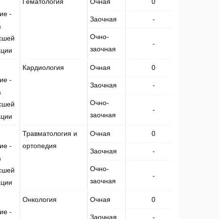
Гематология
Очная
0
1
ие -
Заочная
-
-
а
Очно-
сшей
-
-
заочная
ации
Кардиология
Очная
0
3
ие -
Заочная
-
-
а
Очно-
сшей
-
-
заочная
ации
Травматология и
Очная
0
0
ие -
ортопедия
Заочная
-
-
а
Очно-
сшей
-
-
заочная
ации
Онкология
Очная
0
2
ие -
Заочная
-
-