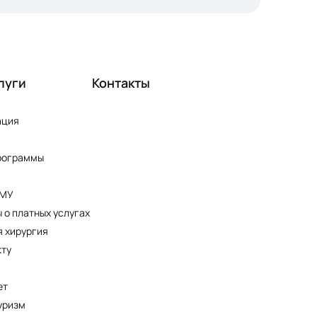
луги
Контакты
ация
рограммы
ПМУ
 о платных услугах
 хирургия
кту
ет
уризм