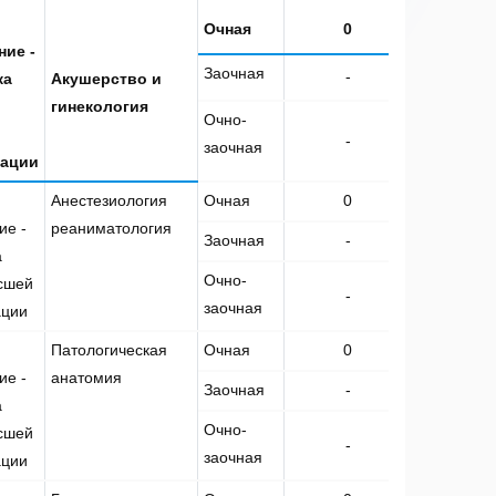
Очная
0
0
ние -
Заочная
-
-
ка
Акушерство и
гинекология
Очно-
-
-
заочная
ации
Анестезиология
Очная
0
8
ие -
реаниматология
Заочная
-
-
а
Очно-
сшей
-
-
заочная
ации
Патологическая
Очная
0
1
ие -
анатомия
Заочная
-
-
а
Очно-
сшей
-
-
заочная
ации