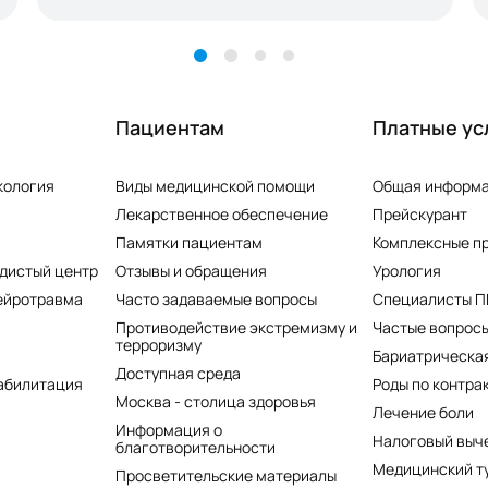
Пациентам
Платные ус
кология
Виды медицинской помощи
Общая информ
Лекарственное обеспечение
Прейскурант
Памятки пациентам
Комплексные п
дистый центр
Отзывы и обращения
Урология
ейротравма
Часто задаваемые вопросы
Специалисты 
Противодействие экстремизму и
Частые вопросы
терроризму
Бариатрическая
Доступная среда
абилитация
Роды по контра
Москва - столица здоровья
Лечение боли
Информация о
Налоговый выч
благотворительности
Медицинский т
Просветительские материалы