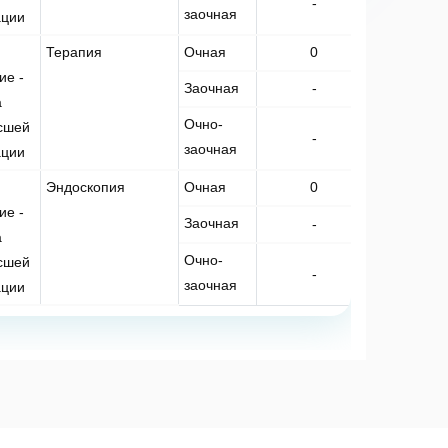
-
-
заочная
ации
Терапия
Очная
0
2
ие -
Заочная
-
-
а
Очно-
сшей
-
-
заочная
ации
Эндоскопия
Очная
0
2
ие -
Заочная
-
-
а
Очно-
сшей
-
-
заочная
ации