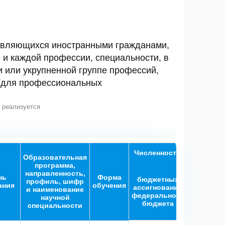
являющихся иностранными гражданами,
и каждой профессии, специальности, в
и или укрупненной группе профессий,
 (для профессиональных
е реализуется
Численность обучающихся
Образовательная
программа,
направленность,
нь
Форма
бюджетных
бюджето
профиль, шифр
ания
обучения
ассигнований
субъект
и наименование
федерального
Российск
научной
бюджета
Федерац
специальности