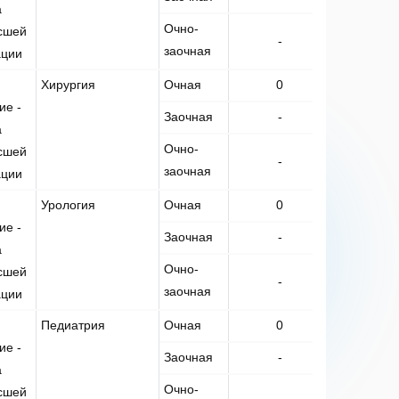
а
Очно-
сшей
-
-
заочная
ации
Хирургия
Очная
0
1
ие -
Заочная
-
-
а
Очно-
сшей
-
-
заочная
ации
Урология
Очная
0
1
ие -
Заочная
-
-
а
Очно-
сшей
-
-
заочная
ации
Педиатрия
Очная
0
1
ие -
Заочная
-
-
а
Очно-
сшей