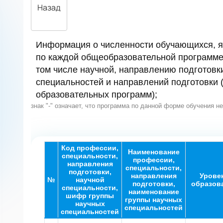
Назад
Информация о численности обучающихся, 
по каждой общеобразовательной программе 
том числе научной, направлению подготовк
специальностей и направлений подготовки
образовательных программ);
знак "-" означает, что программа по данной форме обучения н
Код профессии,
Наименование
специальности,
профессии,
направления
специальности,
подготовки,
направления
Урове
№
научной
подготовки,
образов
специальности,
наименование
шифр группы
группы научных
научных
специальностей
специальностей