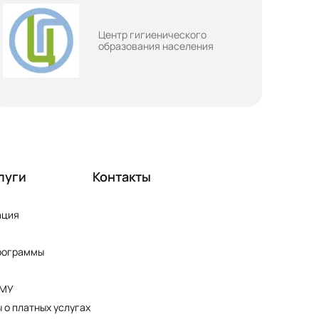
Центр гигиенического
образования населения
луги
Контакты
ация
рограммы
ПМУ
 о платных услугах