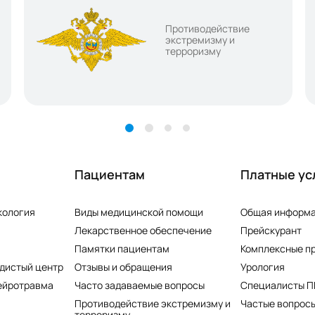
Противодействие
экстремизму и
терроризму
Пациентам
Платные ус
кология
Виды медицинской помощи
Общая информ
Лекарственное обеспечение
Прейскурант
Памятки пациентам
Комплексные п
дистый центр
Отзывы и обращения
Урология
ейротравма
Часто задаваемые вопросы
Специалисты 
Противодействие экстремизму и
Частые вопросы
терроризму