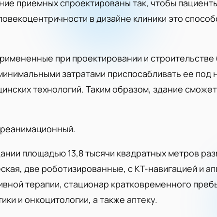
ие приемных спроектированы так, чтобы пациенты 
еловекоцентричности в дизайне клиники это спос
римененные при проектировании и строительстве 
 минимальными затратами приспосабливать ее под 
цинских технологий. Таким образом, здание смож
-реанимационный.
ании площадью 13,8 тысячи квадратных метров раз
ская, две роботизированные, с КТ-навигацией и ап
сивной терапии, стационар кратковременного преб
ки и онкоцитологии, а также аптеку.