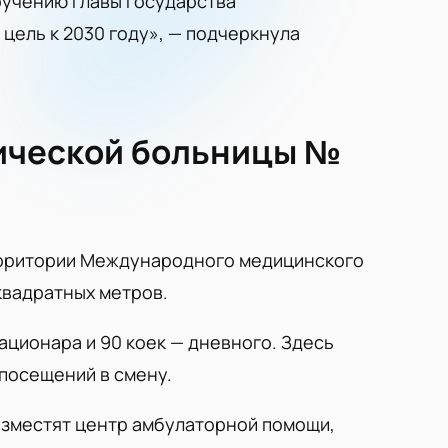
оручению главы государства
цель к 2030 году», — подчеркнула
гической больницы №
ерритории Международного медицинского
квадратных метров.
ационара и 90 коек — дневного. Здесь
 посещений в смену.
азместят центр амбулаторной помощи,