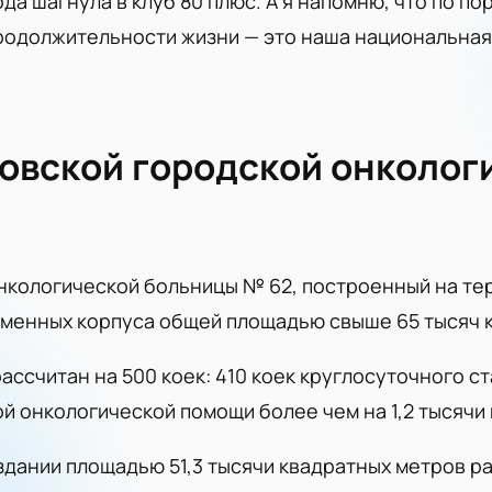
да шагнула в клуб 80 плюс. А я напомню, что по п
одолжительности жизни — это наша национальная 
овской городской онколо
онкологической больницы № 62, построенный на т
еменных корпуса общей площадью свыше 65 тысяч 
ссчитан на 500 коек: 410 коек круглосуточного ст
й онкологической помощи более чем на 1,2 тысячи
здании площадью 51,3 тысячи квадратных метров р