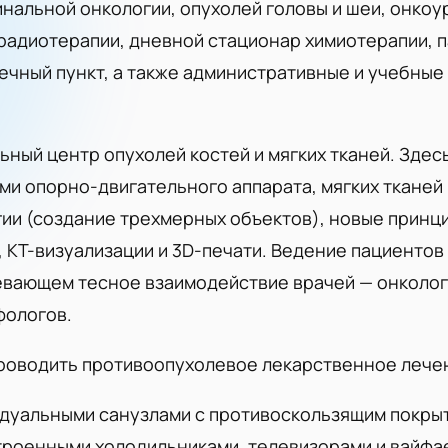
нальной онкологии, опухолей головы и шеи, онкоу
радиотерапии, дневной стационар химиотерапии, п
течный пункт, а также административные и учебные
льный центр опухолей костей и мягких тканей. Зде
ми опорно-двигательного аппарата, мягких тканей 
гии (создание трехмерных объектов), новые принц
 КТ-визуализации и 3D-печати. Ведение пациентов
вающем тесное взаимодействие врачей — онколог
фологов.
проводить противоопухолевое лекарственное лече
дуальными санузлами с противоскользящим покры
троенными холодильниками, телевизорами и вайф