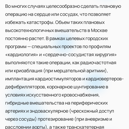
Во многих случаях целесообразно сделать плановую
операцию на сердце или сосудах, что позволяет
избежать катастрофы. Объем таких плановых
высокотехнологичных вмешательств в Москве
постоянно растет. В рамках целевых городских
программ — специальных проектов по профилям
«кардиология» и «сердечно-сосудистая хирургия»
выполняются такие операции, как радиочастотная
или криоаблация (при мерцательной аритмии),
имплантация кардиостимуляторов и кардиовертеров-
дефибрилляторов, коронарное шунтирование в
условиях искусственного кровоснабжения,
гибридные вмешательства на периферических
артериях и эндоваскулярное (чрескожный доступ
через сосуды) протезирование (при аневризме и
расслоении аорты), а также транскатетерная