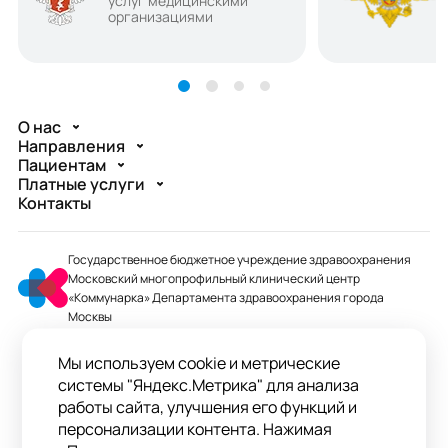
услуг медицинскими
организациями
О нас
Направления
Пациентам
Платные услуги
Контакты
Государственное бюджетное учреждение здравоохранения
Московский многопрофильный клинический центр
«Коммунарка» Департамента здравоохранения города
Москвы
mmcc@zdrav.mos.ru
Мы используем cookie и метрические
+7 495 744-07-03
системы "Яндекс.Метрика" для анализа
Колл-центр работает до 20:00
работы сайта, улучшения его функций и
персонализации контента. Нажимая
ул. Сосенский Стан, д. 8, п. Коммунарка