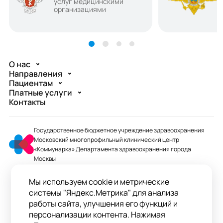
услуг медицинскими
организациями
О нас
Направления
Пациентам
Платные услуги
Контакты
Государственное бюджетное учреждение здравоохранения
Московский многопрофильный клинический центр
«Коммунарка» Департамента здравоохранения города
Москвы
mmcc@zdrav.mos.ru
Мы используем cookie и метрические
+7 495 744-07-03
системы "Яндекс.Метрика" для анализа
Колл-центр работает до 20:00
работы сайта, улучшения его функций и
персонализации контента. Нажимая
ул. Сосенский Стан, д. 8, п. Коммунарка